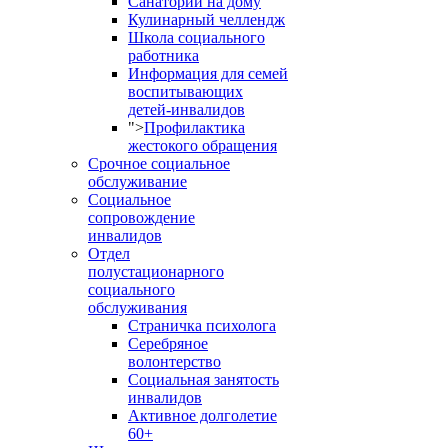
Санаторий на дому
Кулинарный челлендж
Школа социального
работника
Информация для семей
воспитывающих
детей-инвалидов
">
Профилактика
жестокого обращения
Срочное социальное
обслуживание
Социальное
сопровождение
инвалидов
Отдел
полустационарного
социального
обслуживания
Страничка психолога
Серебряное
волонтерство
Социальная занятость
инвалидов
Активное долголетие
60+