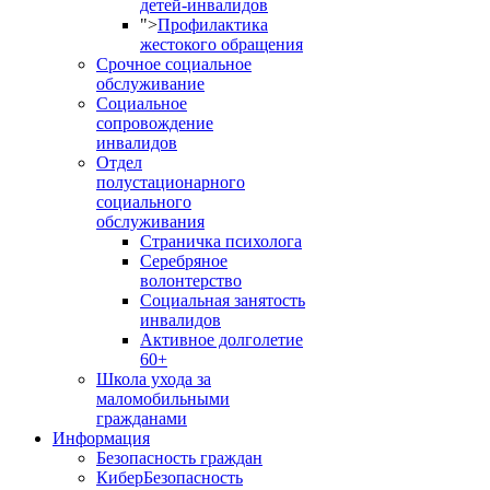
детей-инвалидов
">
Профилактика
жестокого обращения
Срочное социальное
обслуживание
Социальное
сопровождение
инвалидов
Отдел
полустационарного
социального
обслуживания
Страничка психолога
Серебряное
волонтерство
Социальная занятость
инвалидов
Активное долголетие
60+
Школа ухода за
маломобильными
гражданами
Информация
Безопасность граждан
КиберБезопасность