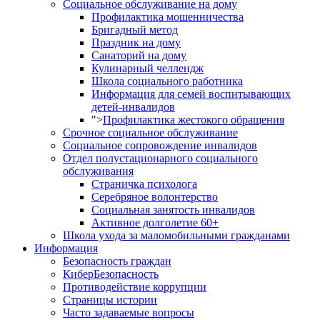
Социальное обслуживание на дому
Профилактика мошенничества
Бригадный метод
Праздник на дому
Санаторий на дому
Кулинарный челлендж
Школа социального работника
Информация для семей воспитывающих
детей-инвалидов
">
Профилактика жестокого обращения
Срочное социальное обслуживание
Социальное сопровождение инвалидов
Отдел полустационарного социального
обслуживания
Страничка психолога
Серебряное волонтерство
Социальная занятость инвалидов
Активное долголетие 60+
Школа ухода за маломобильными гражданами
Информация
Безопасность граждан
КиберБезопасность
Противодействие коррупции
Страницы истории
Часто задаваемые вопросы