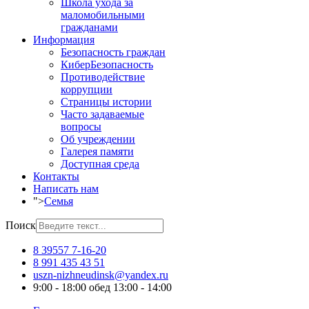
Школа ухода за
маломобильными
гражданами
Информация
Безопасность граждан
КиберБезопасность
Противодействие
коррупции
Страницы истории
Часто задаваемые
вопросы
Об учреждении
Галерея памяти
Доступная среда
Контакты
Написать нам
">
Семья
Поиск
8 39557 7-16-20
8 991 435 43 51
uszn-nizhneudinsk@yandex.ru
9:00 - 18:00 обед 13:00 - 14:00