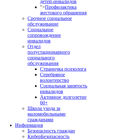
детей-инвалидов
">
Профилактика
жестокого обращения
Срочное социальное
обслуживание
Социальное
сопровождение
инвалидов
Отдел
полустационарного
социального
обслуживания
Страничка психолога
Серебряное
волонтерство
Социальная занятость
инвалидов
Активное долголетие
60+
Школа ухода за
маломобильными
гражданами
Информация
Безопасность граждан
КиберБезопасность