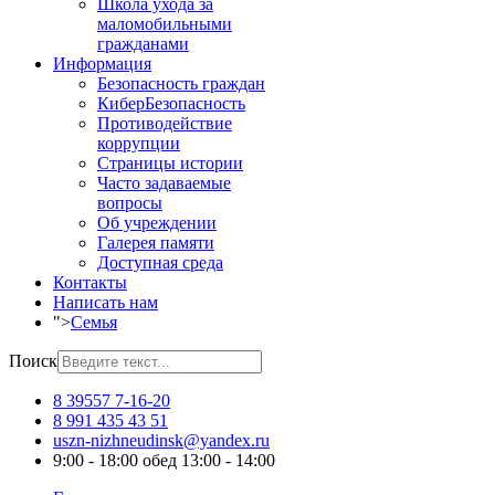
Школа ухода за
маломобильными
гражданами
Информация
Безопасность граждан
КиберБезопасность
Противодействие
коррупции
Страницы истории
Часто задаваемые
вопросы
Об учреждении
Галерея памяти
Доступная среда
Контакты
Написать нам
">
Семья
Поиск
8 39557 7-16-20
8 991 435 43 51
uszn-nizhneudinsk@yandex.ru
9:00 - 18:00 обед 13:00 - 14:00