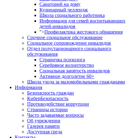
Санаторий на дому
Кулинарный челлендж
Школа социального работника
Информация для семей воспитывающих
детей-инвалидов
">
Профилактика жестокого обращения
Срочное социальное обслуживание
Социальное сопровождение инвалидов
Отдел полустационарного социального
обслуживания
Страничка психолога
Серебряное волонтерство
Социальная занятость инвалидов
Активное долголетие 60+
Школа ухода за маломобильными гражданами
Информация
Безопасность граждан
КиберБезопасность
Противодействие коррупции
Страницы истории
Часто задаваемые вопросы
Об учреждении
Галерея памяти
Доступная среда
Контакты