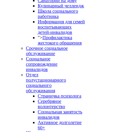
Санаторий на дому
Кулинарный челлендж
Школа социального
работника
Информация для семей
воспитывающих
детей-инвалидов
">
Профилактика
жестокого обращения
Срочное социальное
обслуживание
Социальное
сопровождение
инвалидов
Отдел
полустационарного
социального
обслуживания
Страничка психолога
Серебряное
волонтерство
Социальная занятость
инвалидов
Активное долголетие
60+