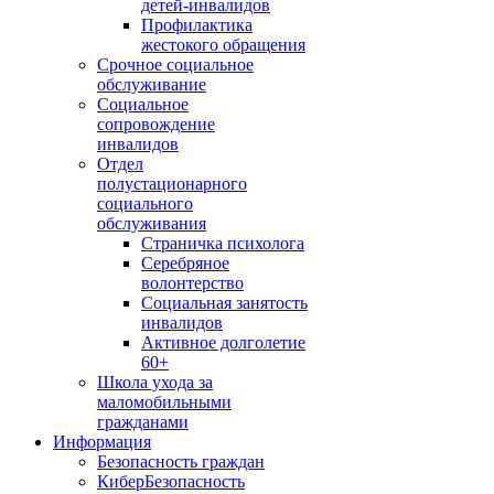
детей-инвалидов
Профилактика
жестокого обращения
Срочное социальное
обслуживание
Социальное
сопровождение
инвалидов
Отдел
полустационарного
социального
обслуживания
Страничка психолога
Серебряное
волонтерство
Социальная занятость
инвалидов
Активное долголетие
60+
Школа ухода за
маломобильными
гражданами
Информация
Безопасность граждан
КиберБезопасность