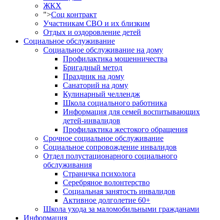
ЖКХ
">
Соц контракт
Участникам СВО и их близким
Отдых и оздоровление детей
Социальное обслуживание
Социальное обслуживание на дому
Профилактика мошенничества
Бригадный метод
Праздник на дому
Санаторий на дому
Кулинарный челлендж
Школа социального работника
Информация для семей воспитывающих
детей-инвалидов
Профилактика жестокого обращения
Срочное социальное обслуживание
Социальное сопровождение инвалидов
Отдел полустационарного социального
обслуживания
Страничка психолога
Серебряное волонтерство
Социальная занятость инвалидов
Активное долголетие 60+
Школа ухода за маломобильными гражданами
Информация