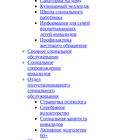
Санаторий на дому
Кулинарный челлендж
Школа социального
работника
Информация для семей
воспитывающих
детей-инвалидов
Профилактика
жестокого обращения
Срочное социальное
обслуживание
Социальное
сопровождение
инвалидов
Отдел
полустационарного
социального
обслуживания
Страничка психолога
Серебряное
волонтерство
Социальная занятость
инвалидов
Активное долголетие
60+