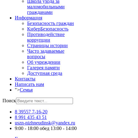
Школа ухода за
маломобильными
гражданами
Информация
Безопасность граждан
КиберБезопасность
Противодействие
коррупции
Страницы истории
Часто задаваемые
вопросы
Об учреждении
Галерея памяти
Доступная среда
Контакты
Написать нам
">
Семья
Поиск
8 39557 7-16-20
8 991 435 43 51
uszn-nizhneudinsk@yandex.ru
9:00 - 18:00 обед 13:00 - 14:00