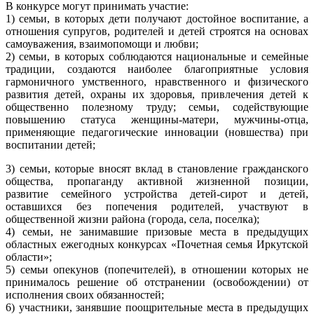
В конкурсе могут принимать участие:
1) семьи, в которых дети получают достойное воспитание, а
отношения супругов, родителей и детей строятся на основах
самоуважения, взаимопомощи и любви;
2) семьи, в которых соблюдаются национальные и семейные
традиции, создаются наиболее благоприятные условия
гармоничного умственного, нравственного и физического
развития детей, охраны их здоровья, привлечения детей к
общественно полезному труду; семьи, содействующие
повышению статуса женщины-матери, мужчины-отца,
применяющие педагогические инновации (новшества) при
воспитании детей;
3) семьи, которые вносят вклад в становление гражданского
общества, пропаганду активной жизненной позиции,
развитие семейного устройства детей-сирот и детей,
оставшихся без попечения родителей, участвуют в
общественной жизни района (города, села, поселка);
4) семьи, не занимавшие призовые места в предыдущих
областных ежегодных конкурсах «Почетная семья Иркутской
области»;
5) семьи опекунов (попечителей), в отношении которых не
принималось решение об отстранении (освобождении) от
исполнения своих обязанностей;
6) участники, занявшие поощрительные места в предыдущих