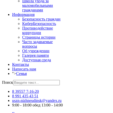
Школа ухода за
маломобильными
гражданами
Информация
Безопасность граждан
КиберБезопасность
Противодействие
коррупции
Страницы истории
Часто задаваемые
вопросы
Об учреждении
Галерея памяти
Доступная среда
Контакты
Написать нам
">
Семья
Поиск
8 39557 7-16-20
8 991 435 43 51
uszn-nizhneudinsk@yandex.ru
9:00 - 18:00 обед 13:00 - 14:00