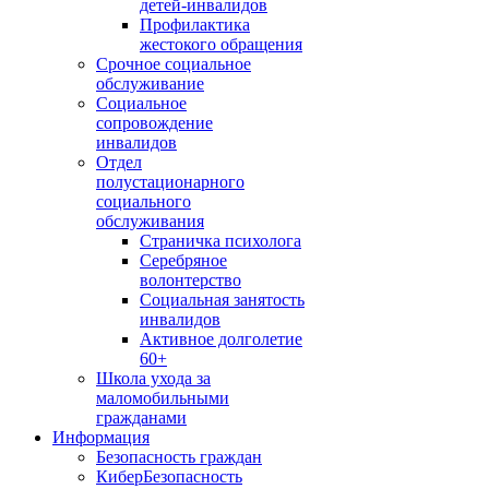
детей-инвалидов
Профилактика
жестокого обращения
Срочное социальное
обслуживание
Социальное
сопровождение
инвалидов
Отдел
полустационарного
социального
обслуживания
Страничка психолога
Серебряное
волонтерство
Социальная занятость
инвалидов
Активное долголетие
60+
Школа ухода за
маломобильными
гражданами
Информация
Безопасность граждан
КиберБезопасность