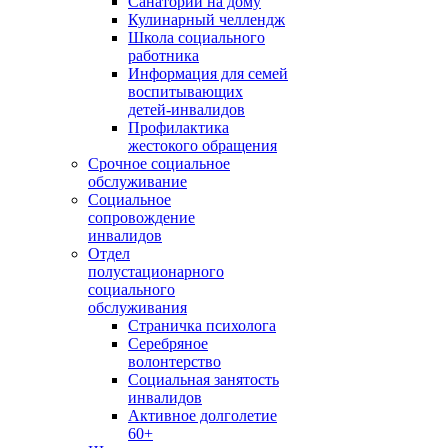
Санаторий на дому
Кулинарный челлендж
Школа социального
работника
Информация для семей
воспитывающих
детей-инвалидов
Профилактика
жестокого обращения
Срочное социальное
обслуживание
Социальное
сопровождение
инвалидов
Отдел
полустационарного
социального
обслуживания
Страничка психолога
Серебряное
волонтерство
Социальная занятость
инвалидов
Активное долголетие
60+