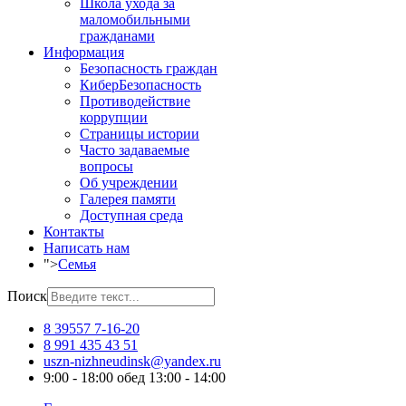
Школа ухода за
маломобильными
гражданами
Информация
Безопасность граждан
КиберБезопасность
Противодействие
коррупции
Страницы истории
Часто задаваемые
вопросы
Об учреждении
Галерея памяти
Доступная среда
Контакты
Написать нам
">
Семья
Поиск
8 39557 7-16-20
8 991 435 43 51
uszn-nizhneudinsk@yandex.ru
9:00 - 18:00 обед 13:00 - 14:00