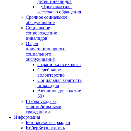
детей-инвалидов
">
Профилактика
жестокого обращения
Срочное социальное
обслуживание
Социальное
сопровождение
инвалидов
Отдел
полустационарного
социального
обслуживания
Страничка психолога
Серебряное
волонтерство
Социальная занятость
инвалидов
Активное долголетие
60+
Школа ухода за
маломобильными
гражданами
Информация
Безопасность граждан
КиберБезопасность