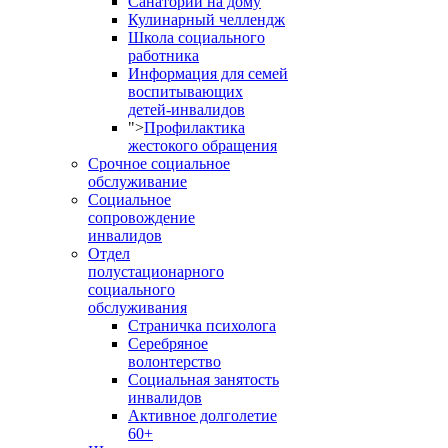
Санаторий на дому
Кулинарный челлендж
Школа социального
работника
Информация для семей
воспитывающих
детей-инвалидов
">
Профилактика
жестокого обращения
Срочное социальное
обслуживание
Социальное
сопровождение
инвалидов
Отдел
полустационарного
социального
обслуживания
Страничка психолога
Серебряное
волонтерство
Социальная занятость
инвалидов
Активное долголетие
60+