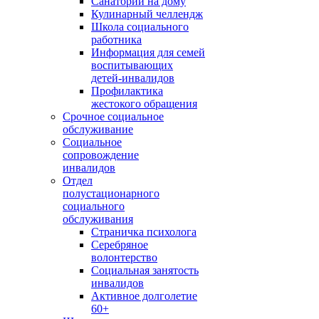
Санаторий на дому
Кулинарный челлендж
Школа социального
работника
Информация для семей
воспитывающих
детей-инвалидов
Профилактика
жестокого обращения
Срочное социальное
обслуживание
Социальное
сопровождение
инвалидов
Отдел
полустационарного
социального
обслуживания
Страничка психолога
Серебряное
волонтерство
Социальная занятость
инвалидов
Активное долголетие
60+