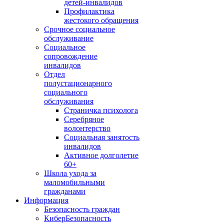
детей-инвалидов
Профилактика
жестокого обращения
Срочное социальное
обслуживание
Социальное
сопровождение
инвалидов
Отдел
полустационарного
социального
обслуживания
Страничка психолога
Серебряное
волонтерство
Социальная занятость
инвалидов
Активное долголетие
60+
Школа ухода за
маломобильными
гражданами
Информация
Безопасность граждан
КиберБезопасность