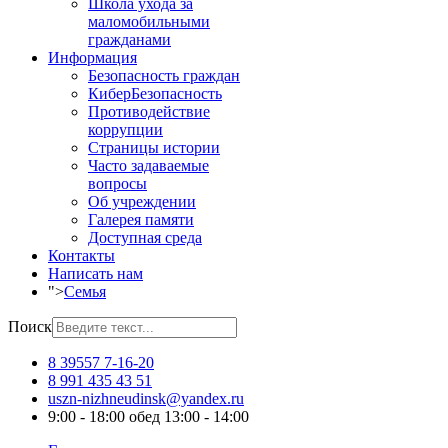
Школа ухода за
маломобильными
гражданами
Информация
Безопасность граждан
КиберБезопасность
Противодействие
коррупции
Страницы истории
Часто задаваемые
вопросы
Об учреждении
Галерея памяти
Доступная среда
Контакты
Написать нам
">
Семья
Поиск
8 39557 7-16-20
8 991 435 43 51
uszn-nizhneudinsk@yandex.ru
9:00 - 18:00 обед 13:00 - 14:00