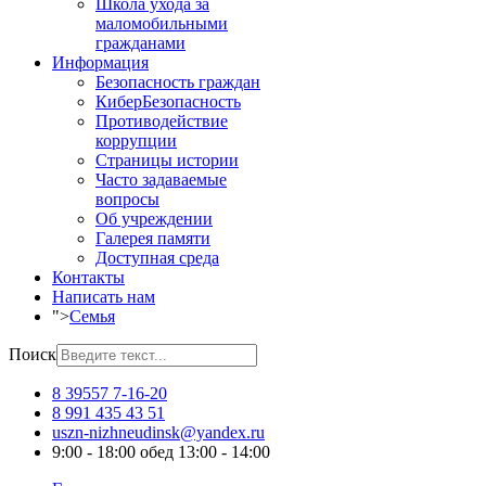
Школа ухода за
маломобильными
гражданами
Информация
Безопасность граждан
КиберБезопасность
Противодействие
коррупции
Страницы истории
Часто задаваемые
вопросы
Об учреждении
Галерея памяти
Доступная среда
Контакты
Написать нам
">
Семья
Поиск
8 39557 7-16-20
8 991 435 43 51
uszn-nizhneudinsk@yandex.ru
9:00 - 18:00 обед 13:00 - 14:00