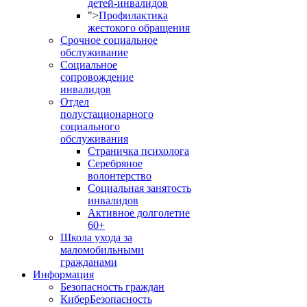
детей-инвалидов
">
Профилактика
жестокого обращения
Срочное социальное
обслуживание
Социальное
сопровождение
инвалидов
Отдел
полустационарного
социального
обслуживания
Страничка психолога
Серебряное
волонтерство
Социальная занятость
инвалидов
Активное долголетие
60+
Школа ухода за
маломобильными
гражданами
Информация
Безопасность граждан
КиберБезопасность