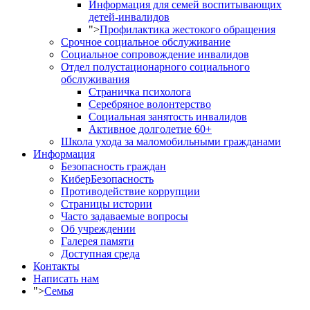
Информация для семей воспитывающих
детей-инвалидов
">
Профилактика жестокого обращения
Срочное социальное обслуживание
Социальное сопровождение инвалидов
Отдел полустационарного социального
обслуживания
Страничка психолога
Серебряное волонтерство
Социальная занятость инвалидов
Активное долголетие 60+
Школа ухода за маломобильными гражданами
Информация
Безопасность граждан
КиберБезопасность
Противодействие коррупции
Страницы истории
Часто задаваемые вопросы
Об учреждении
Галерея памяти
Доступная среда
Контакты
Написать нам
">
Семья