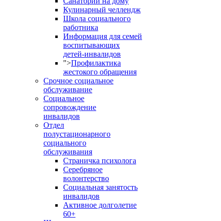
Санаторий на дому
Кулинарный челлендж
Школа социального
работника
Информация для семей
воспитывающих
детей-инвалидов
">
Профилактика
жестокого обращения
Срочное социальное
обслуживание
Социальное
сопровождение
инвалидов
Отдел
полустационарного
социального
обслуживания
Страничка психолога
Серебряное
волонтерство
Социальная занятость
инвалидов
Активное долголетие
60+