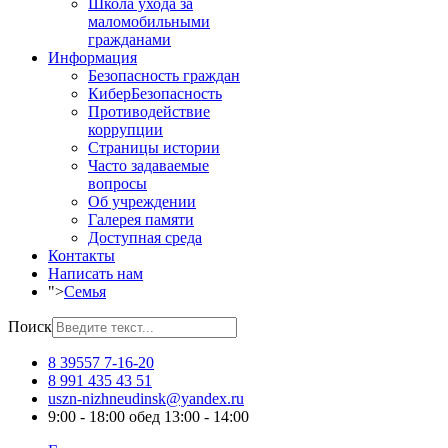
Школа ухода за
маломобильными
гражданами
Информация
Безопасность граждан
КиберБезопасность
Противодействие
коррупции
Страницы истории
Часто задаваемые
вопросы
Об учреждении
Галерея памяти
Доступная среда
Контакты
Написать нам
">
Семья
Поиск
8 39557 7-16-20
8 991 435 43 51
uszn-nizhneudinsk@yandex.ru
9:00 - 18:00 обед 13:00 - 14:00