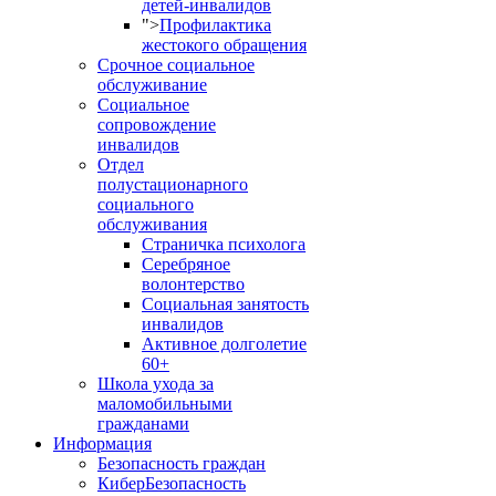
детей-инвалидов
">
Профилактика
жестокого обращения
Срочное социальное
обслуживание
Социальное
сопровождение
инвалидов
Отдел
полустационарного
социального
обслуживания
Страничка психолога
Серебряное
волонтерство
Социальная занятость
инвалидов
Активное долголетие
60+
Школа ухода за
маломобильными
гражданами
Информация
Безопасность граждан
КиберБезопасность