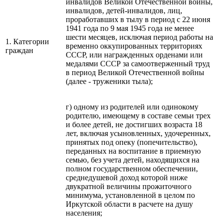
инвалидов Великой Отечественной войны,
инвалидов, детей-инвалидов, лиц,
проработавших в тылу в период с 22 июня
1941 года по 9 мая 1945 года не менее
шести месяцев, исключая период работы на
1. Категории
временно оккупированных территориях
граждан
СССР, или награжденных орденами или
медалями СССР за самоотверженный труд
в период Великой Отечественной войны
(далее - труженики тыла);
г) одному из родителей или одинокому
родителю, имеющему в составе семьи трех
и более детей, не достигших возраста 18
лет, включая усыновленных, удочеренных,
принятых под опеку (попечительство),
переданных на воспитание в приемную
семью, без учета детей, находящихся на
полном государственном обеспечении,
среднедушевой доход которой ниже
двукратной величины прожиточного
минимума, установленной в целом по
Иркутской области в расчете на душу
населения;