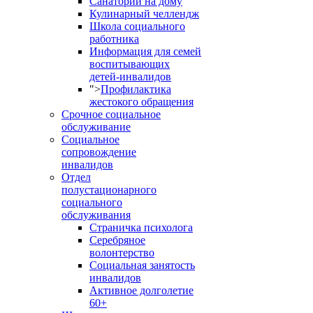
Санаторий на дому
Кулинарный челлендж
Школа социального
работника
Информация для семей
воспитывающих
детей-инвалидов
">
Профилактика
жестокого обращения
Срочное социальное
обслуживание
Социальное
сопровождение
инвалидов
Отдел
полустационарного
социального
обслуживания
Страничка психолога
Серебряное
волонтерство
Социальная занятость
инвалидов
Активное долголетие
60+