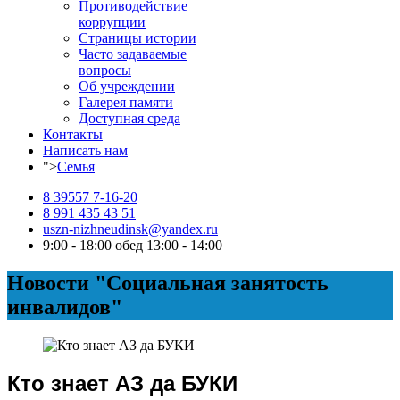
Противодействие
коррупции
Страницы истории
Часто задаваемые
вопросы
Об учреждении
Галерея памяти
Доступная среда
Контакты
Написать нам
">
Семья
8 39557 7-16-20
8 991 435 43 51
uszn-nizhneudinsk@yandex.ru
9:00 - 18:00 обед 13:00 - 14:00
Новости "Социальная занятость
инвалидов"
Кто знает АЗ да БУКИ