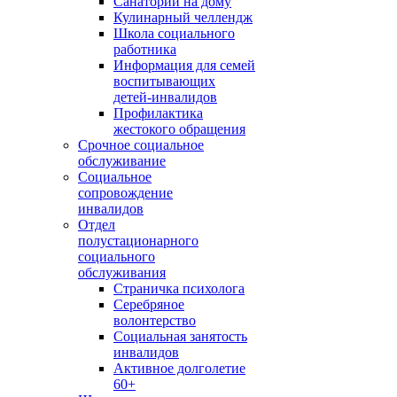
Санаторий на дому
Кулинарный челлендж
Школа социального
работника
Информация для семей
воспитывающих
детей-инвалидов
Профилактика
жестокого обращения
Срочное социальное
обслуживание
Социальное
сопровождение
инвалидов
Отдел
полустационарного
социального
обслуживания
Страничка психолога
Серебряное
волонтерство
Социальная занятость
инвалидов
Активное долголетие
60+