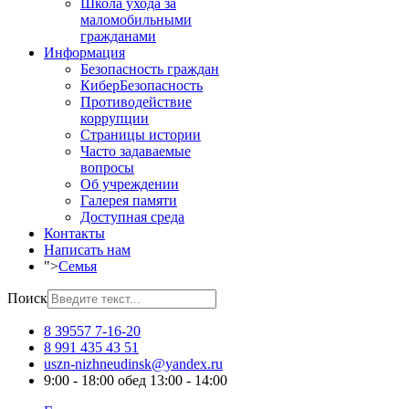
Школа ухода за
маломобильными
гражданами
Информация
Безопасность граждан
КиберБезопасность
Противодействие
коррупции
Страницы истории
Часто задаваемые
вопросы
Об учреждении
Галерея памяти
Доступная среда
Контакты
Написать нам
">
Семья
Поиск
8 39557 7-16-20
8 991 435 43 51
uszn-nizhneudinsk@yandex.ru
9:00 - 18:00 обед 13:00 - 14:00