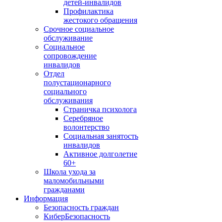
детей-инвалидов
Профилактика
жестокого обращения
Срочное социальное
обслуживание
Социальное
сопровождение
инвалидов
Отдел
полустационарного
социального
обслуживания
Страничка психолога
Серебряное
волонтерство
Социальная занятость
инвалидов
Активное долголетие
60+
Школа ухода за
маломобильными
гражданами
Информация
Безопасность граждан
КиберБезопасность