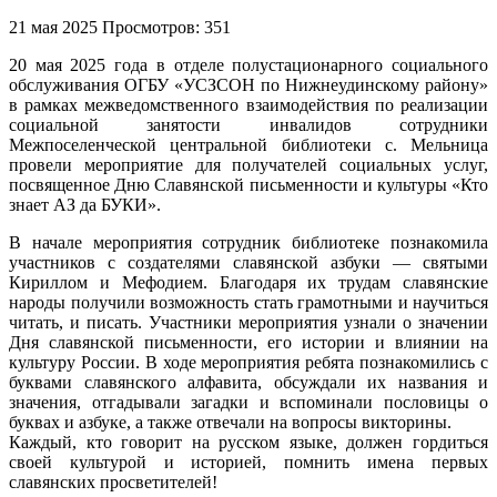
21 мая 2025
Просмотров: 351
20 мая 2025 года в отделе полустационарного социального
обслуживания ОГБУ «УСЗСОН по Нижнеудинскому району»
в рамках межведомственного взаимодействия по реализации
социальной занятости инвалидов сотрудники
Межпоселенческой центральной библиотеки с. Мельница
провели мероприятие для получателей социальных услуг,
посвященное Дню Славянской письменности и культуры «Кто
знает АЗ да БУКИ».
В начале мероприятия сотрудник библиотеке познакомила
участников с создателями славянской азбуки — святыми
Кириллом и Мефодием. Благодаря их трудам славянские
народы получили возможность стать грамотными и научиться
читать, и писать. Участники мероприятия узнали о значении
Дня славянской письменности, его истории и влиянии на
культуру России. В ходе мероприятия ребята познакомились с
буквами славянского алфавита, обсуждали их названия и
значения, отгадывали загадки и вспоминали пословицы о
буквах и азбуке, а также отвечали на вопросы викторины.
Каждый, кто говорит на русском языке, должен гордиться
своей культурой и историей, помнить имена первых
славянских просветителей!