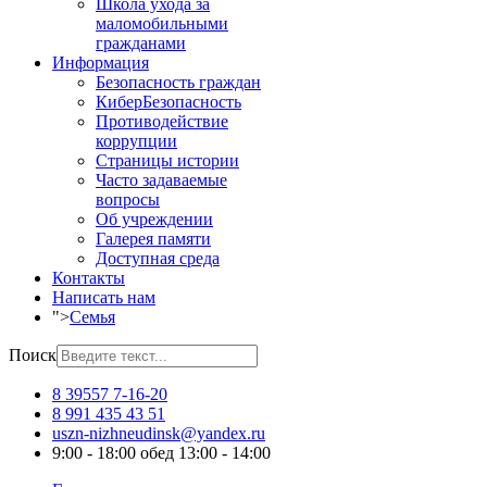
Школа ухода за
маломобильными
гражданами
Информация
Безопасность граждан
КиберБезопасность
Противодействие
коррупции
Страницы истории
Часто задаваемые
вопросы
Об учреждении
Галерея памяти
Доступная среда
Контакты
Написать нам
">
Семья
Поиск
8 39557 7-16-20
8 991 435 43 51
uszn-nizhneudinsk@yandex.ru
9:00 - 18:00 обед 13:00 - 14:00