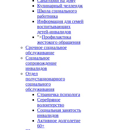
Санаторий на дому
Кулинарный челлендж
Школа социального
работника
Информация для семей
воспитывающих
детей-инвалидов
">
Профилактика
жестокого обращения
Срочное социальное
обслуживание
Социальное
сопровождение
инвалидов
Отдел
полустационарного
социального
обслуживания
Страничка психолога
Серебряное
волонтерство
Социальная занятость
инвалидов
Активное долголетие
60+