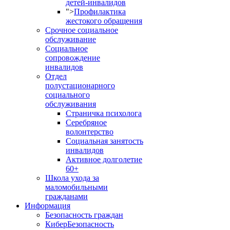
детей-инвалидов
">
Профилактика
жестокого обращения
Срочное социальное
обслуживание
Социальное
сопровождение
инвалидов
Отдел
полустационарного
социального
обслуживания
Страничка психолога
Серебряное
волонтерство
Социальная занятость
инвалидов
Активное долголетие
60+
Школа ухода за
маломобильными
гражданами
Информация
Безопасность граждан
КиберБезопасность