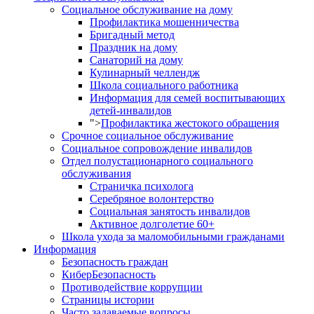
Социальное обслуживание на дому
Профилактика мошенничества
Бригадный метод
Праздник на дому
Санаторий на дому
Кулинарный челлендж
Школа социального работника
Информация для семей воспитывающих
детей-инвалидов
">
Профилактика жестокого обращения
Срочное социальное обслуживание
Социальное сопровождение инвалидов
Отдел полустационарного социального
обслуживания
Страничка психолога
Серебряное волонтерство
Социальная занятость инвалидов
Активное долголетие 60+
Школа ухода за маломобильными гражданами
Информация
Безопасность граждан
КиберБезопасность
Противодействие коррупции
Страницы истории
Часто задаваемые вопросы